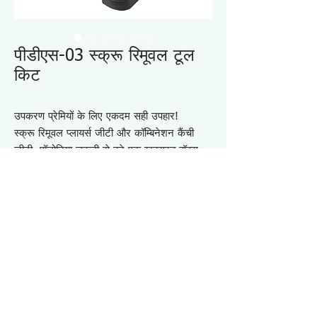
पीडीएस-03 स्क्रू रिमूवल टूल
किट
उपकरण प्रेमियों के लिए एकदम सही उपहार!
स्क्रू रिमूवल प्लायर्स जीटी और कॉम्बिनेशन कैंची
जीटी, पॉलोनिया लकड़ी से बने एक खूबसूरत बॉक्स
में।
विषय-सूची:
स्क्रू रिमूवल प्लायर्स GT (PZ-58)
PZ-58 (PZM-58) के लिए मास्क
संयोजन कैंची जीटी (पीएच-55)
विनिर्देश PDS03
・सामग्री: 9