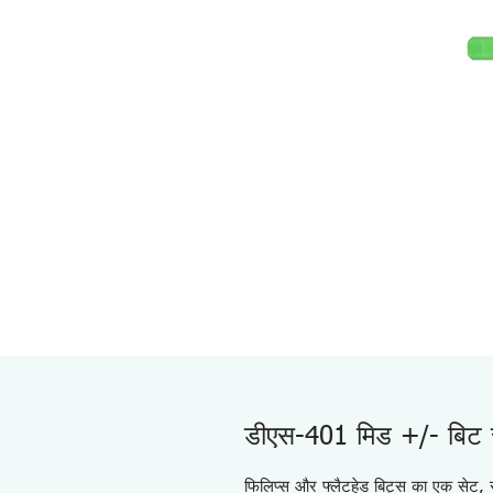
डीएस-401 मिड +/- बिट 
फिलिप्स और फ्लैटहेड बिट्स का एक सेट, स