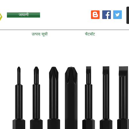
जापानी
उत्पाद सूची
चैटबॉट