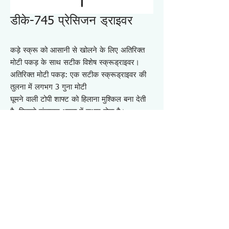
डीके-745 प्रेसिजन ड्राइवर
कड़े स्क्रू को आसानी से खोलने के लिए अतिरिक्त
मोटी पकड़ के साथ सटीक विशेष स्क्रूड्राइवर।
अतिरिक्त मोटी पकड़: एक सटीक स्क्रूड्राइवर की
तुलना में लगभग 3 गुना मोटी
घूमने वाली टोपी शाफ्ट को हिलाना मुश्किल बना देती
है, जिससे संचालन क्षमता में सुधार होता है।
एंटी-रोलिंग डिज़ाइन
मरोड़ संरक्षण के साथ हेक्स-लोब स्क्रू (टॉर्क्स स्क्रू)
को स्थापित करने और हटाने के लिए।
सेल फोन, पीएचएस, रेडियो, पीसी, होम गेम कंसोल
आदि के रखरखाव के लिए।
विनिर्देश DK745
・लागू पेंच: छेड़छाड़ प्रतिरोधी हेक्सलोब पेंच