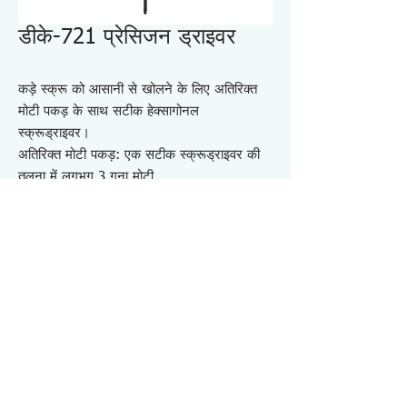
डीके-721 प्रेसिजन ड्राइवर
कड़े स्क्रू को आसानी से खोलने के लिए अतिरिक्त
मोटी पकड़ के साथ सटीक हेक्सागोनल
स्क्रूड्राइवर।
अतिरिक्त मोटी पकड़: एक सटीक स्क्रूड्राइवर की
तुलना में लगभग 3 गुना मोटी
घूमने वाली टोपी शाफ्ट को हिलाना मुश्किल बना देती
है, जिससे संचालन क्षमता में सुधार होता है।
एंटी-रोलिंग डिज़ाइन
हेक्सागोन सॉकेट हेड कैप स्क्रू को स्थापित करने
और हटाने के लिए।
विनिर्देश DK721
・लागू पेंच: हेक्स सॉकेट पेंच
・टिप आकार：H0.7