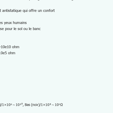
 antistatique qui offre un confort
les yeux humains
ise pour le sol ou le banc
8~10e10 ohm
~10e5 ohm
vert)/1×10⁸～10¹⁰, Bas (noir)/1×10³～10⁵Ω