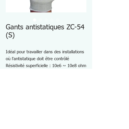
Gants antistatiques ZC-54
(S)
Idéal pour travailler dans des installations
où l'antistatique doit être contrôlé
Résistivité superficielle : 10e6 ~ 10e8 ohm
Monofilament sans couture et sans
poussière
Lavable avec un détergent ordinaire
Matériels
Tissu : nylon 75% acrylique 25%
Revêtement : résine polyuréthane
Spécifications ZC54