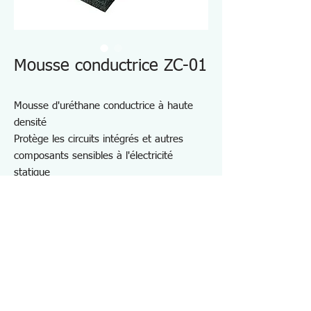
Mousse conductrice ZC-01
Mousse d'uréthane conductrice à haute
densité
Protège les circuits intégrés et autres
composants sensibles à l'électricité
statique
Convient pour le stockage et l'utilisation
portable
Matériau : polyéthylène avec du noir de
carbone contenu
Résistivité superficielle : inférieure à
5×10e6Ω