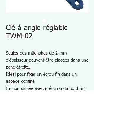
Clé à angle réglable
TWM-02
Seules des mâchoires de 2 mm
d'épaisseur peuvent être placées dans une
zone étroite.
Idéal pour fixer un écrou fin dans un
espace confiné
Finition usinée avec précision du bord fin.
Convient pour la fixation de roulettes, de
connecteurs coaxiaux, d'écrous doubles,
d'écrous de volume, etc.
Aucun dommage n'a été causé au boîtier
du connecteur coaxial (BNC)
Corps en chrome vanadium avec une