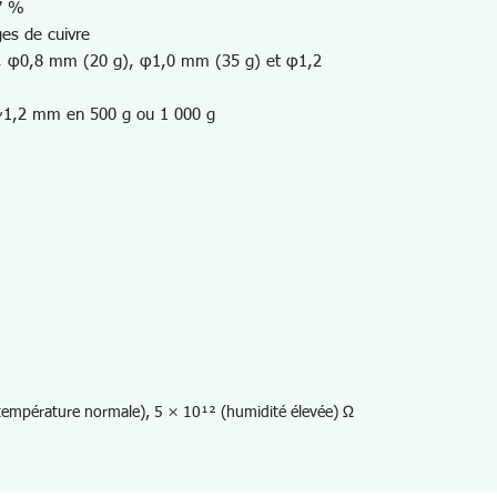
,7 %
ges de cuivre
, φ0,8 mm (20 g), φ1,0 mm (35 g) et φ1,2
6~1,2 mm en 500 g ou 1 000 g
(température normale), 5 × 10¹² (humidité élevée) Ω