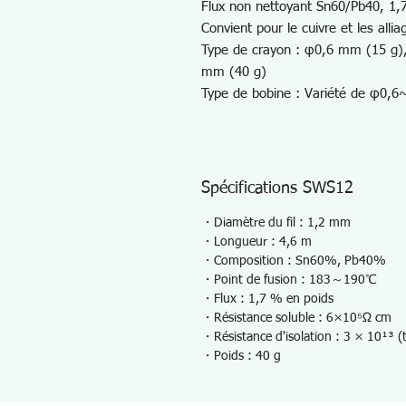
Flux non nettoyant Sn60/Pb40, 1
Convient pour le cuivre et les allia
Type de crayon : φ0,6 mm (15 g)
mm (40 g)
Type de bobine : Variété de φ0,
Spécifications SWS12
・Diamètre du fil : 1,2 mm
・Longueur : 4,6 m
・Composition : Sn60%, Pb40%
・Point de fusion : 183～190℃
・Flux : 1,7 % en poids
・Résistance soluble : 6×10⁵Ω cm
・Résistance d'isolation : 3 × 10¹³ 
・Poids : 40 g