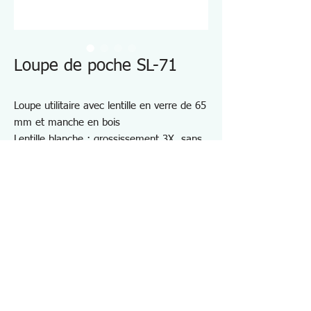
Loupe de poche SL-71
Loupe utilitaire avec lentille en verre de 65
mm et manche en bois
Lentille blanche : grossissement 3X, sans
aberration
Utilisation polyvalente avec cadre chromé
et manche en bois
Longueur totale : 175 mm
Poids : 80g
Spécifications SL71
・Grossissement : ×10
・Diamètre de la lentille : φ30 mm