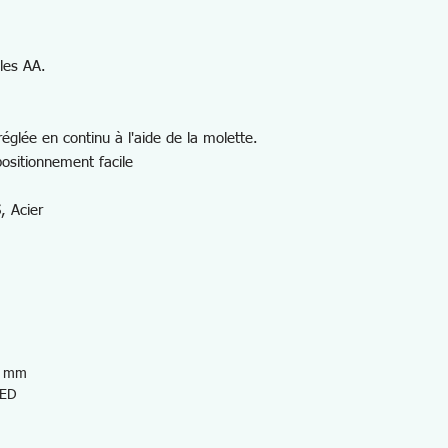
les AA.
églée en continu à l'aide de la molette.
ositionnement facile
, Acier
52 mm
LED