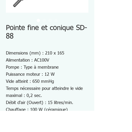
Pointe fine et conique SD-
88
Dimensions (mm) : 210 x 165
Alimentation : AC100V
Pompe : Type à membrane
Puissance moteur : 12 W
Vide atteint : 650 mmHg
Temps nécessaire pour atteindre le vide
maximal : 0,2 sec.
Débit d'air (Ouvert) : 15 litres/min.
Chauffage : 100 W (céramique)
Système de contrôle : type à passage par
zéro avec rétroaction
Plage de température : 350～500℃