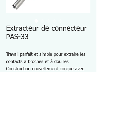
Extracteur de connecteur
PAS-33
Travail parfait et simple pour extraire les
contacts à broches et à douilles
Construction nouvellement conçue avec
ressort de rappel intégré
Grâce au ressort intégré, la goupille
d'éjection se rétracte dans le manchon
après le travail. Cela empêche la goupille
d'éjection d'être endommagée pendant le
transport ou la non-utilisation.
Spécifications PAS33