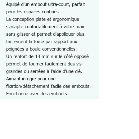
équipé d'un embout ultra-court, parfait
pour les espaces confinés.
La conception plate et ergonomique
s'adapte confortablement à votre main
sans glisser et permet d'appliquer plus
facilement la force par rapport aux
poignées à boule conventionnelles.
Un renfort de 13 mm sur le côté opposé
permet de tourner facilement des vis
grandes ou serrées à l'aide d'une clé.
Aimant intégré pour une
fixation/détachement facile des embouts.
Fonctionne avec des embouts
extrêmement courts (longueur totale de
18 mm) pour diverses applications de
vissage.
Idéal pour les réparations sur site,
l'entretien des automobiles, des motos,
des vélos et les projets de bricolage dans