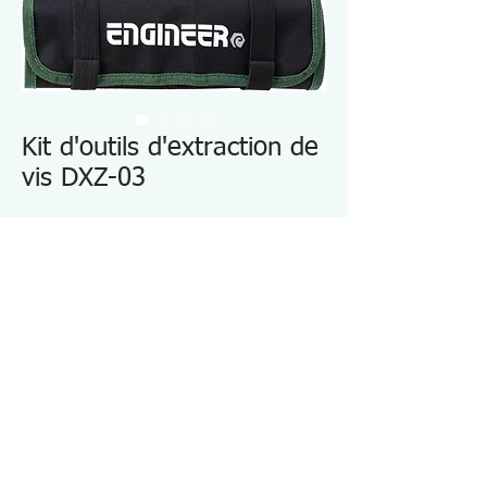
Kit d'outils d'extraction de
vis DXZ-03
Trousse à outils d'urgence à visser dans
un étui enroulable.
La variété du contenu : Ensemble
d'embouts d'extraction de vis à douille et
manche de tournevis traversant
Spécifications DXZ03
・Contenu : 4
・Contenu : DZ-70, DBZ-20, DBZ-21, KSE-