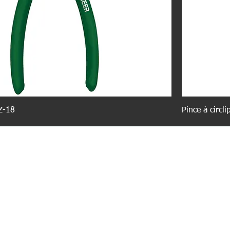
PZ-18
Pince à circl