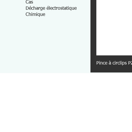
Cas
Décharge électrostatique
Chimique
Pince à circlips 