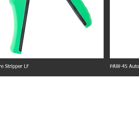
e Stripper LF
PAW-45 Auto 