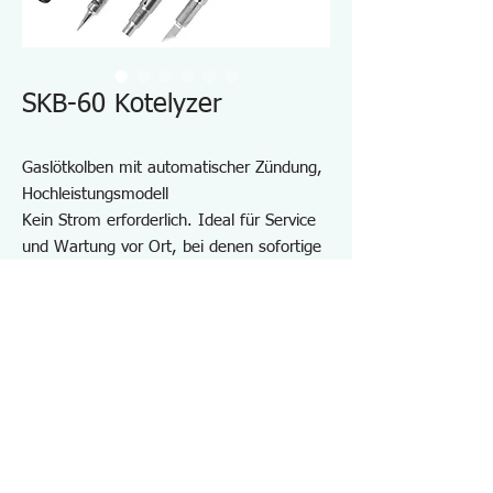
SKB-60 Kotelyzer
Gaslötkolben mit automatischer Zündung,
Hochleistungsmodell
Kein Strom erforderlich. Ideal für Service
und Wartung vor Ort, bei denen sofortige
Wärme benötigt wird
Großes Kraftstofffassungsvermögen –
Nutzbar in 4 Stunden (Hebelposition: 2)
One-Touch-Zündung und schnelles
Aufheizen (entspricht einem 80-W-
Lötkolben)
Spezifikationen SKB60