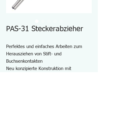
PAS-31 Steckerabzieher
Perfektes und einfaches Arbeiten zum
Herausziehen von Stift- und
Buchsenkontakten
Neu konzipierte Konstruktion mit
eingebauter Rückholfeder
Dank der eingebauten Feder zieht sich der
Auswerferstift nach der Arbeit in die Hülse
zurück. Dies verhindert, dass der
Auswerferstift beim Tragen oder bei
Nichtgebrauch beschädigt wird.
Spezifikationen PAS31