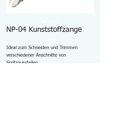
NP-04 Kunststoffzange
Ideal zum Schneiden und Trimmen
verschiedener Anschnitte von
Spritzgussteilen
Auch zum Schneiden von dünnem
Kupferdraht (Durchmesser 2,0 mm)
geeignet
ESD-sichere Griffe aus TPR
Mit Seitenstopper und Spiralfeder
Spezifikationen NP04
・Schneidleistung: Kunststoff-Formanguss/
φ5mm