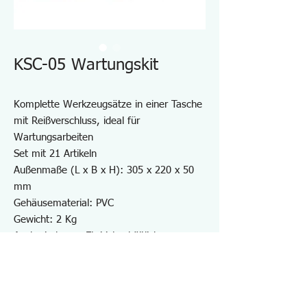
KSC-05 Wartungskit
Komplette Werkzeugsätze in einer Tasche
mit Reißverschluss, ideal für
Wartungsarbeiten
Set mit 21 Artikeln
Außenmaße (L x B x H): 305 x 220 x 50
mm
Gehäusematerial: PVC
Gewicht: 2 Kg
Auch ein leeres Etui ist erhältlich -
Artikelnr. KSE-06
Hinweis: Es ist ein 30-W-Lötkolben für
220–240 V-Nutzung erhältlich, aber das
Aussehen und das Design unterscheiden