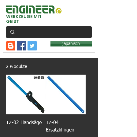
WERKZEUGE MIT
GEIST
japanisch
2 Produkte
TZ-02 Handsäge
TZ-04
Ersatzklingen