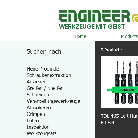
WERKZEUGE MIT GEIST
Home
Products
5 Produkte
Suchen nach
Neue Produkte
Schraubenextraktion
Anziehen
Greifen / Kneifen
Schneiden
Verarbeitungswerkzeuge
Abisolieren
Crimpen
TDL-405 Left Han
Löten
Bit Set
Inspektion
Werkzeugsatz