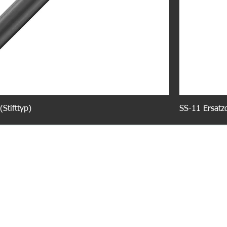
Stifttyp)
SS-11 Ersatz