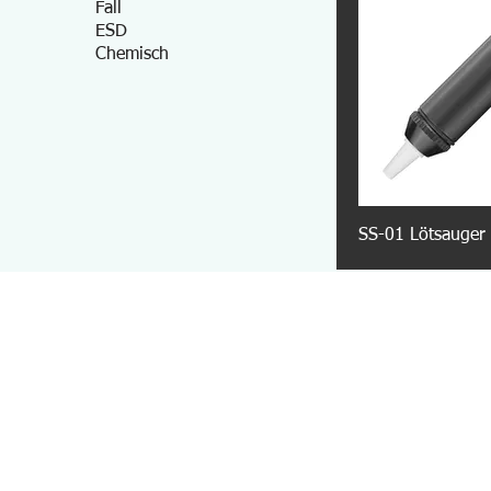
Fall
ESD
Chemisch
SS-01 Lötsauger (