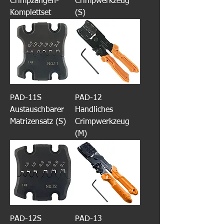
Crimpzangen-
Crimpwerkzeug
Komplettset
(S)
PAD-11S
PAD-12
Austauschbarer
Handliches
Matrizensatz (S)
Crimpwerkzeug
(M)
PAD-12S
PAD-13