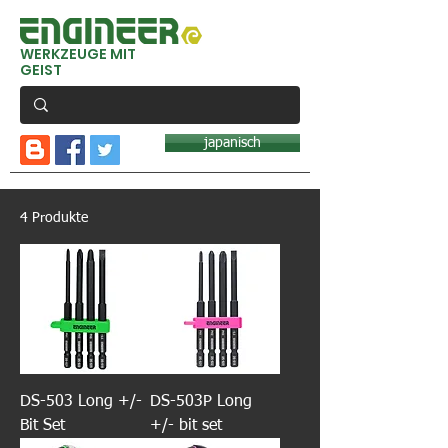
WERKZEUGE MIT
GEIST
japanisch
4 Produkte
DS-503 Long +/-
DS-503P Long
Bit Set
+/- bit set