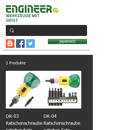
WERKZEUGE MIT
GEIST
japanisch
2 Produkte
DR-03
DR-04
Ratschenschraube
Ratschenschraube