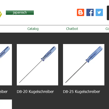
japanisch
Catalog
Chatbot
C
eiber
DB-20 Kugelschreiber
DB-25 Kugelschreiber