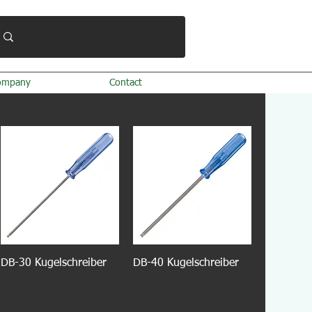
ompany
Contact
DB-30 Kugelschreiber
DB-40 Kugelschreiber